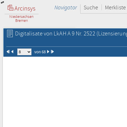
Navigator
Suche
Merkliste
Arcinsys
Niedersachsen
Bremen
Digitalisate von LkAH A 9 Nr. 2522
(Lizensierun
von 68