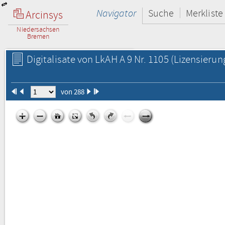
Navigator
Suche
Merkliste
Arcinsys
Niedersachsen
Bremen
Digitalisate von LkAH A 9 Nr. 1105
(Lizensierun
von 288