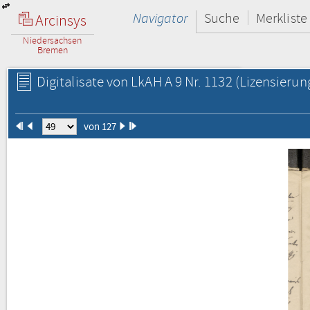
Navigator
Suche
Merkliste
Arcinsys
Niedersachsen
Bremen
Digitalisate von LkAH A 9 Nr. 1132
(Lizensierun
von 127