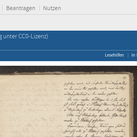
Beantragen
Nutzen
g unter CC0-Lizenz)
Lesehilfen
In