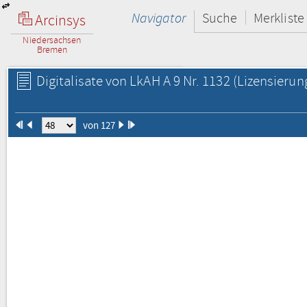
Navigator
Suche
Merkliste
Arcinsys
Niedersachsen
Bremen
Digitalisate von LkAH A 9 Nr. 1132
(Lizensierun
von 127