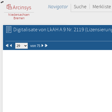
Navigator
Suche
Merkliste
Arcinsys
Niedersachsen
Bremen
Digitalisate von LkAH A 9 Nr. 2119
(Lizensierun
von 75