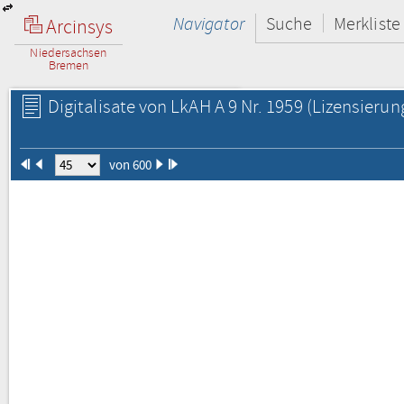
Navigator
Suche
Merkliste
Arcinsys
Niedersachsen
Bremen
Digitalisate von LkAH A 9 Nr. 1959
(Lizensierun
von 600