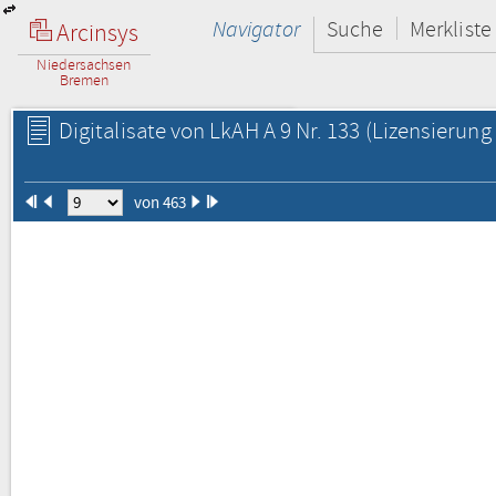
Navigator
Suche
Merkliste
Arcinsys
Niedersachsen
Bremen
Digitalisate von LkAH A 9 Nr. 133
(Lizensierung 
von 463