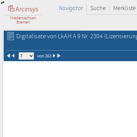
Navigator
Suche
Merkliste
Arcinsys
Niedersachsen
Bremen
Digitalisate von LkAH A 9 Nr. 2304
(Lizensierun
von 263