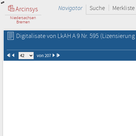
Navigator
Suche
Merkliste
Arcinsys
Niedersachsen
Bremen
Digitalisate von LkAH A 9 Nr. 595
(Lizensierung 
von 207