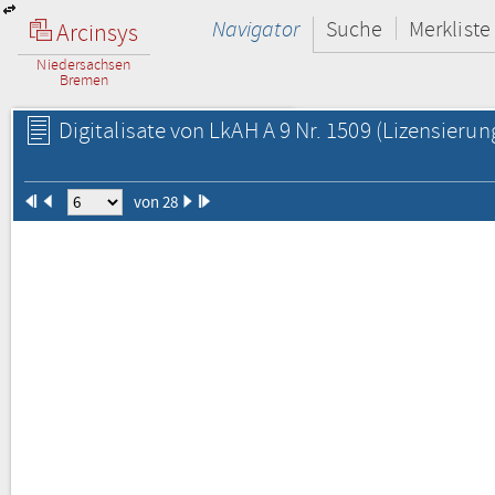
Navigator
Suche
Merkliste
Arcinsys
Niedersachsen
Bremen
Digitalisate von LkAH A 9 Nr. 1509
(Lizensierun
von 28