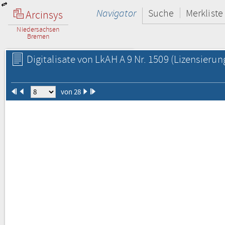
Navigator
Suche
Merkliste
Arcinsys
Niedersachsen
Bremen
Digitalisate von LkAH A 9 Nr. 1509
(Lizensierun
von 28