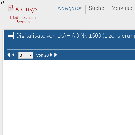
Navigator
Suche
Merkliste
Arcinsys
Niedersachsen
Bremen
Digitalisate von LkAH A 9 Nr. 1509
(Lizensierun
von 28