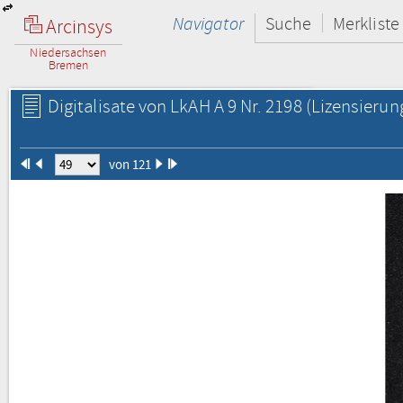
Navigator
Suche
Merkliste
Arcinsys
Niedersachsen
Bremen
Digitalisate von LkAH A 9 Nr. 2198
(Lizensierun
von 121