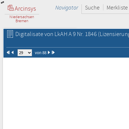
Navigator
Suche
Merkliste
Arcinsys
Niedersachsen
Bremen
Digitalisate von LkAH A 9 Nr. 1846
(Lizensierun
von 88