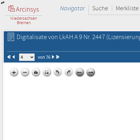
Navigator
Suche
Merkliste
Arcinsys
Niedersachsen
Bremen
Digitalisate von LkAH A 9 Nr. 2447
(Lizensierun
von 76