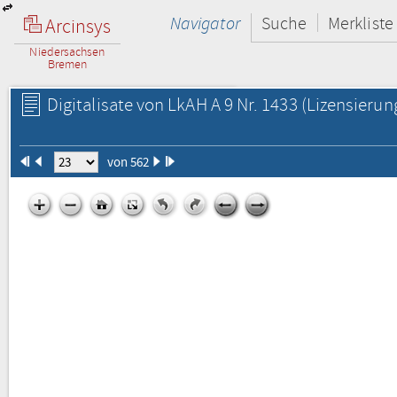
Navigator
Suche
Merkliste
Arcinsys
Niedersachsen
Bremen
Digitalisate von LkAH A 9 Nr. 1433
(Lizensierun
von 562