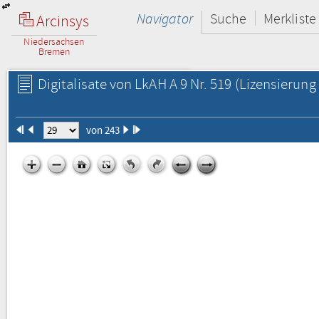
Navigator
Suche
Merkliste
Arcinsys
Niedersachsen
Bremen
Digitalisate von LkAH A 9 Nr. 519
(Lizensierung 
von 243