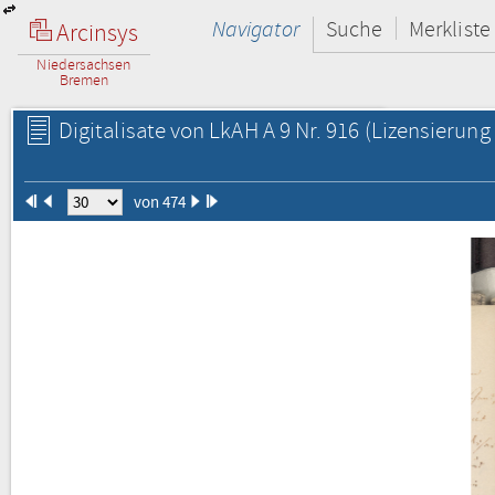
Navigator
Suche
Merkliste
Arcinsys
Niedersachsen
Bremen
Digitalisate von LkAH A 9 Nr. 916
(Lizensierung 
von 474