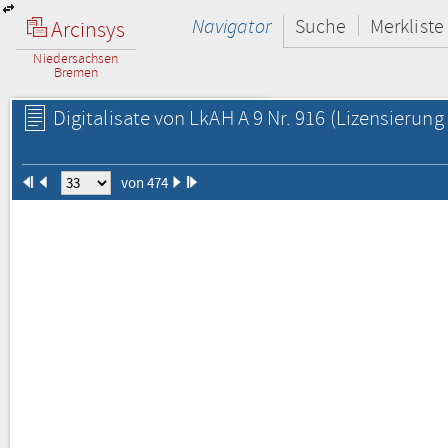
Navigator
Suche
Merkliste
Arcinsys
Niedersachsen
Bremen
Digitalisate von LkAH A 9 Nr. 916
(Lizensierung 
von 474