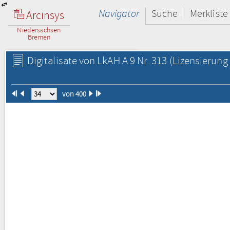
Navigator
Suche
Merkliste
Arcinsys
Niedersachsen
Bremen
Digitalisate von LkAH A 9 Nr. 313
(Lizensierung 
von 400