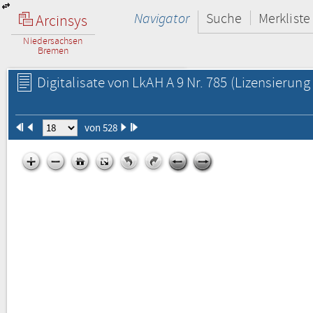
Navigator
Suche
Merkliste
Arcinsys
Niedersachsen
Bremen
Digitalisate von LkAH A 9 Nr. 785
(Lizensierung 
von 528