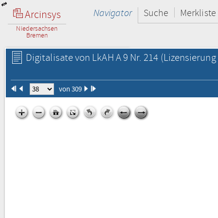
Navigator
Suche
Merkliste
Arcinsys
Niedersachsen
Bremen
Digitalisate von LkAH A 9 Nr. 214
(Lizensierung 
von 309