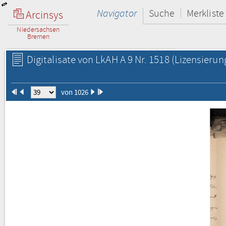
Navigator
Suche
Merkliste
Arcinsys
Niedersachsen
Bremen
Digitalisate von LkAH A 9 Nr. 1518
(Lizensierun
von 1026