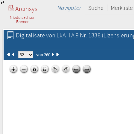
Navigator
Suche
Merkliste
Arcinsys
Niedersachsen
Bremen
Digitalisate von LkAH A 9 Nr. 1336
(Lizensierun
von 260