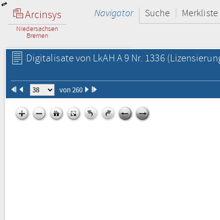
Navigator
Suche
Merkliste
Arcinsys
Niedersachsen
Bremen
Digitalisate von LkAH A 9 Nr. 1336
(Lizensierun
von 260