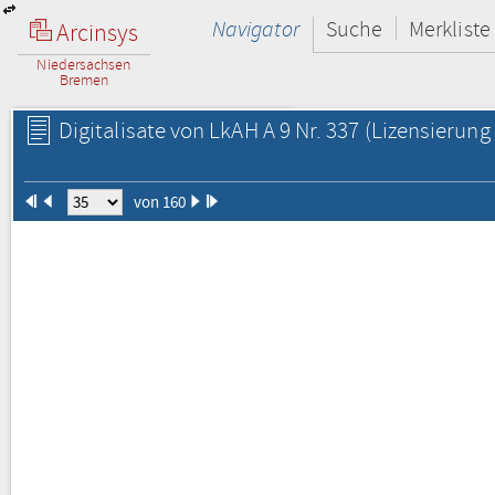
Navigator
Suche
Merkliste
Arcinsys
Niedersachsen
Bremen
Digitalisate von LkAH A 9 Nr. 337
(Lizensierung 
von 160