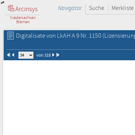
Navigator
Suche
Merkliste
Arcinsys
Niedersachsen
Bremen
Digitalisate von LkAH A 9 Nr. 1150
(Lizensierun
von 318