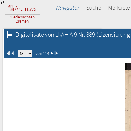
Navigator
Suche
Merkliste
Arcinsys
Niedersachsen
Bremen
Digitalisate von LkAH A 9 Nr. 889
(Lizensierung 
von 114