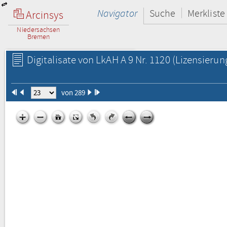
Navigator
Suche
Merkliste
Arcinsys
Niedersachsen
Bremen
Digitalisate von LkAH A 9 Nr. 1120
(Lizensierun
von 289