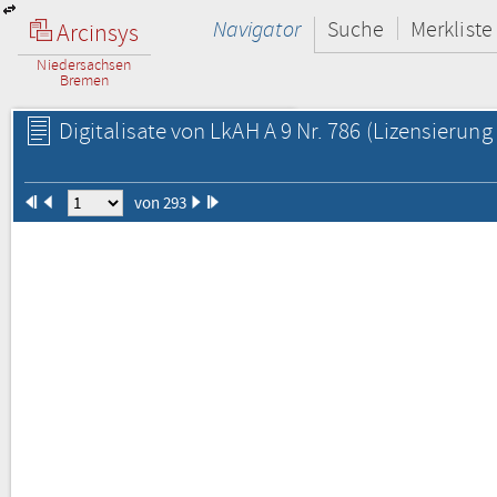
Navigator
Suche
Merkliste
Arcinsys
Niedersachsen
Bremen
Digitalisate von LkAH A 9 Nr. 786
(Lizensierung 
von 293