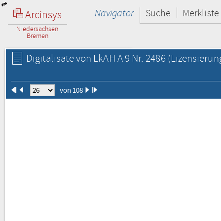
Navigator
Suche
Merkliste
Arcinsys
Niedersachsen
Bremen
Digitalisate von LkAH A 9 Nr. 2486
(Lizensierun
von 108