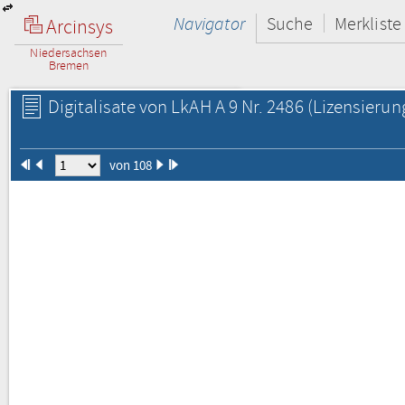
Navigator
Suche
Merkliste
Arcinsys
Niedersachsen
Bremen
Digitalisate von LkAH A 9 Nr. 2486
(Lizensierun
von 108