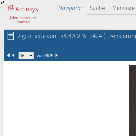
Navigator
Suche
Merkliste
Arcinsys
Niedersachsen
Bremen
Digitalisate von LkAH A 9 Nr. 2424
(Lizensierun
von 96