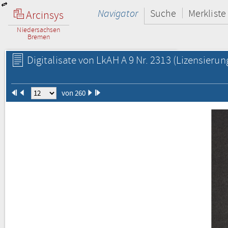
Navigator
Suche
Merkliste
Arcinsys
Niedersachsen
Bremen
Digitalisate von LkAH A 9 Nr. 2313
(Lizensierun
von 260