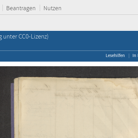
Beantragen
Nutzen
g unter CC0-Lizenz)
Lesehilfen
In