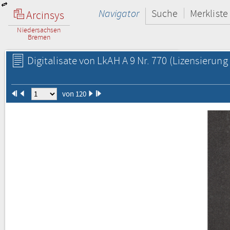
Navigator
Suche
Merkliste
Arcinsys
Niedersachsen
Bremen
Digitalisate von LkAH A 9 Nr. 770
(Lizensierung 
von 120