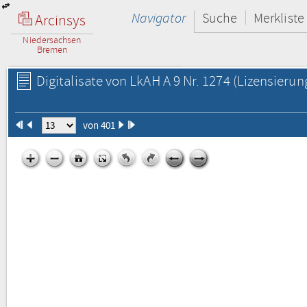
Navigator
Suche
Merkliste
Arcinsys
Niedersachsen
Bremen
Digitalisate von LkAH A 9 Nr. 1274
(Lizensierun
von 401