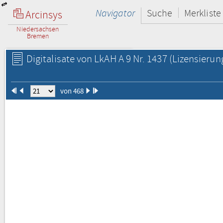
Navigator
Suche
Merkliste
Arcinsys
Niedersachsen
Bremen
Digitalisate von LkAH A 9 Nr. 1437
(Lizensierun
von 468