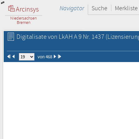
Navigator
Suche
Merkliste
Arcinsys
Niedersachsen
Bremen
Digitalisate von LkAH A 9 Nr. 1437
(Lizensierun
von 468