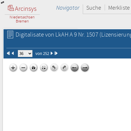
Navigator
Suche
Merkliste
Arcinsys
Niedersachsen
Bremen
Digitalisate von LkAH A 9 Nr. 1507
(Lizensierun
von 252