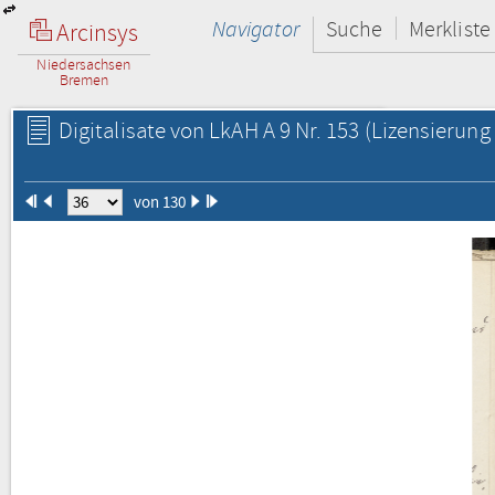
Navigator
Suche
Merkliste
Arcinsys
Niedersachsen
Bremen
Digitalisate von LkAH A 9 Nr. 153
(Lizensierung 
von 130