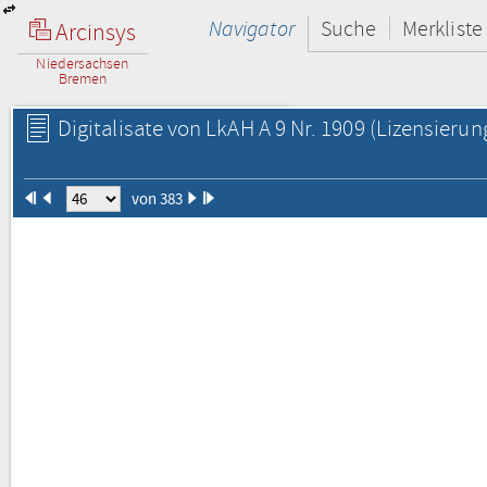
Navigator
Suche
Merkliste
Arcinsys
Niedersachsen
Bremen
Digitalisate von LkAH A 9 Nr. 1909
(Lizensierun
von 383