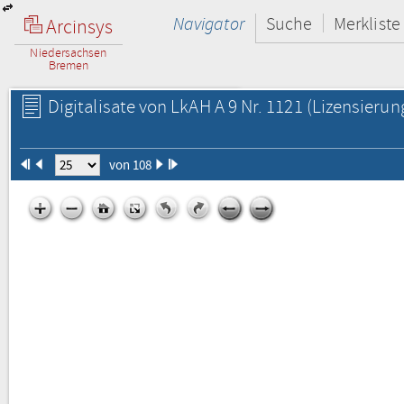
Navigator
Suche
Merkliste
Arcinsys
Niedersachsen
Bremen
Digitalisate von LkAH A 9 Nr. 1121
(Lizensierun
von 108