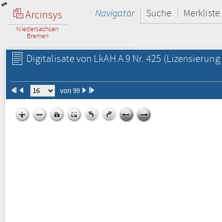
Navigator
Suche
Merkliste
Arcinsys
Niedersachsen
Bremen
Digitalisate von LkAH A 9 Nr. 425
(Lizensierung 
von 99