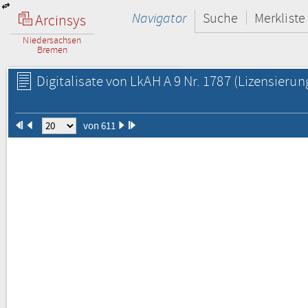
Navigator
Suche
Merkliste
Arcinsys
Niedersachsen
Bremen
Digitalisate von LkAH A 9 Nr. 1787
(Lizensierun
von 611