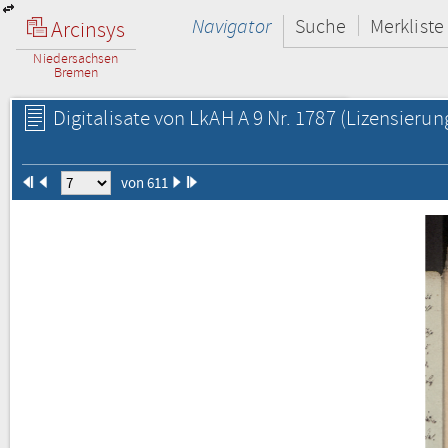
Navigator
Suche
Merkliste
Arcinsys
Niedersachsen
Bremen
Digitalisate von LkAH A 9 Nr. 1787
(Lizensierun
von 611