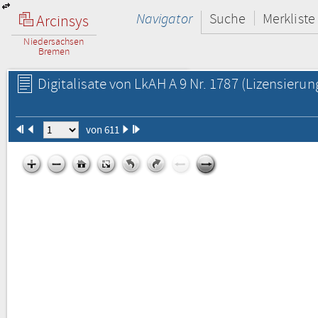
Navigator
Suche
Merkliste
Arcinsys
Niedersachsen
Bremen
Digitalisate von LkAH A 9 Nr. 1787
(Lizensierun
von 611