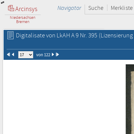
Navigator
Suche
Merkliste
Arcinsys
Niedersachsen
Bremen
Digitalisate von LkAH A 9 Nr. 395
(Lizensierung 
von 122