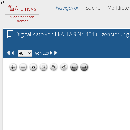
Navigator
Suche
Merkliste
Arcinsys
Niedersachsen
Bremen
Digitalisate von LkAH A 9 Nr. 404
(Lizensierung 
von 128