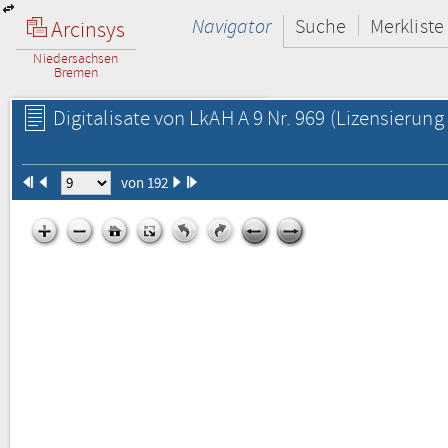
Navigator
Suche
Merkliste
Arcinsys
Niedersachsen
Bremen
Digitalisate von LkAH A 9 Nr. 969
(Lizensierung 
von 192