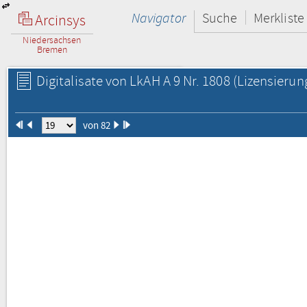
Navigator
Suche
Merkliste
Arcinsys
Niedersachsen
Bremen
Digitalisate von LkAH A 9 Nr. 1808
(Lizensierun
von 82